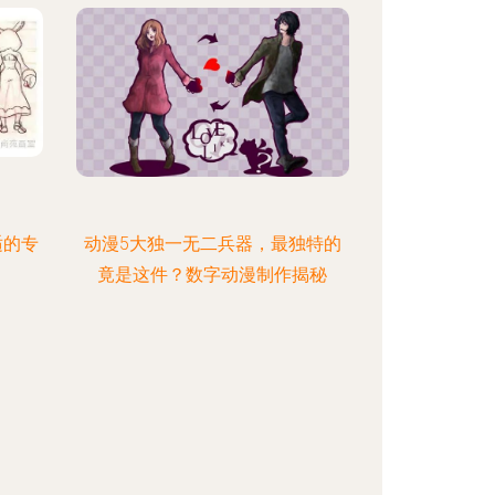
适的专
动漫5大独一无二兵器，最独特的
竟是这件？数字动漫制作揭秘