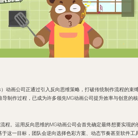
aphics）动画公司正通过引入反向思维策略，打破传统制作流程
推导制作过程，已成为许多领先MG动画公司提升效率与创意的
的线性流程。运用反向思维的MG动画公司会首先确定最终想要实现
。基于这一目标，团队会逆向选择色彩方案、动态节奏甚至软件