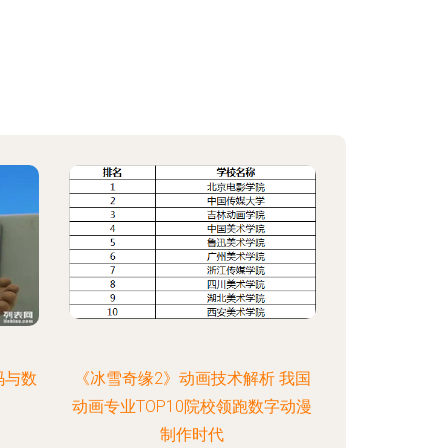
码与数
《冰雪奇缘2》动画技术解析 我国
动画专业TOP10院校领跑数字动漫
制作时代