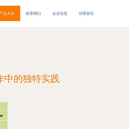
产品大全
联系我们
企业信息
访客留言
作中的独特实践