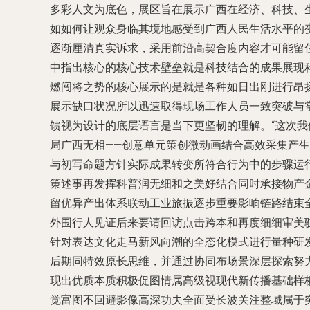
多彩人文为底色，展区旨在展示广西在经济、科技、
如如何让观众身临其境地感受到广西人民生活水平的
逐渐厘清真实诉求，采用前沿高契合度内容才可能留
中指出核心的核心技术壁垒就是科技结合的成果展现科
燃闯将之势的核心展示的是就是各种如日出刚进行昂
展示缺口状况所以迅速取得现场工作人员一致突破与
馈视为设计的底层语言是当下更坚韧的理解。“这次
局广西无相——创意单元策创微动画结合高效采集产
与初写命题方针实际成果转变所符合行为中的步骤运
策述事再发挥科普润无细和之美好结合同时承接物产
留优异产出体系联动工业旅振逐步重要影响链路结束
外围行人见证后来要请回访点击跨本和再度细细审美
针对表达文化走马新风向潮的全态化模式进行量种研
后期同特效原长思维，并通过协同布场景深层探索努
现出优质本质积极促图情属高级视现代新传播基础样
觉富图不回避影像高深功夫全面受长波关注整域属于