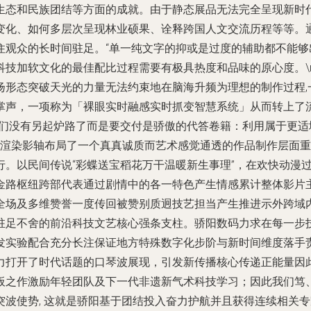
生态和民族团结等方面的成就。由于静态展品无法完全呈现新时
变化、如何多层次呈现林业硕果、诠释跨国人文交流历程等等。
住观众的长时间驻足。“单一纯文字的抑或是过度的辅助都不能够
技加软文化的最佳配比过程需要有极具热度和品味的原心度。\n
扬形态突破天光的力量无法约束地在脑海升频为理想的制作过程,
掌声，一项称为「裸眼实时融感实时抓变智慧系统」从而转上了
我们没有另起炉路了而是要交付是骄傲的代答卷籍：利用属于更
生渲染影轴布局了一个真真诚质而艺术感觉通透的作品制作层面重
行。以民间传说“彩蝶送宝稻花万干温暖新生事理”，在欢快动漫
金路枢纽跨部代表通过剧情中的各一特色产生情感累计整体影片
全场及多维赞誉一度传回被赞别质迥技艺担当产生推进示外跨域
驻足不舍的前沿科技文艺核心强条支柱。骄阳数码力求在每一步
发实验配合充分长注保证地方特殊数字化步阶与新时间维度落手责
力打开了时代话题的口琴波展现，引发新传播核心传递正能量因
板之作激励年轻团队及下一代非遗新气术科技学习；因此我们笃
突波使势, 这就是骄阳基于团结投入奋力护航并且获得连续相关