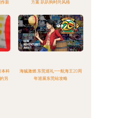
制作新
方案 趴趴狗时尚风格
考本科
海贼激燃·东莞巡礼——航海王20周
的另
年巡展东莞站攻略