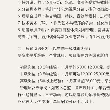
4. 特效设计师：负责火焰、水流、魔法等视觉特效制作，需掌握H
5. 分镜脚本师：将剧本转化为视觉分镜，指导动画
6. 后期合成师：整合动画、特效、音效等素材，进行剪辑
7. 技术美术（TA）：作为艺术与程序的桥梁，优化
8. 动漫导演/制片：负责项目整体策划与管理，需具
随着元宇宙、虚拟偶像等新兴业态发展，衍生出虚拟
二、薪资待遇分析（以中国一线城市为例）
薪资水平受经验、企业规模、项目影响力等因素影响
- 初级岗位（0-2年经验）：月薪约6,000-12,0
- 中级岗位（3-5年经验）：月薪可达12,000-25
- 高级岗位（5年以上经验）：月薪常超25,000元
- 管理层及专家岗：如艺术总监、首席设计师，年薪普
行业趋势显示，三维动画、游戏动漫联动领域薪资较
浮动较大，优质项目单日酬劳可达千元以上。